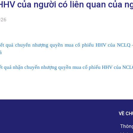
HHV của người có liên quan của ng
026
kết quả chuyển nhượng quyền mua cổ phiếu HHV của NCLQ –
ả
ết quả nhận chuyển nhượng quyền mua cổ phiếu HHV của NCLQ
VỀ CH
Thông