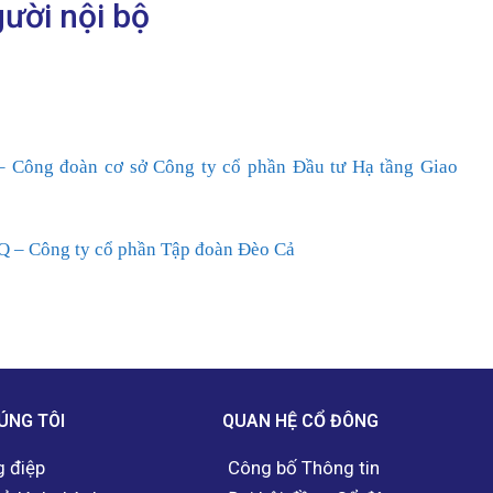
ười nội bộ
 Công đoàn cơ sở Công ty cổ phần Đầu tư Hạ tầng Giao
 – Công ty cổ phần Tập đoàn Đèo Cả
ÚNG TÔI
QUAN HỆ CỔ ĐÔNG
 điệp
Công bố Thông tin