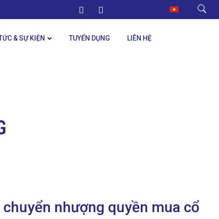
 TỨC & SỰ KIỆN
TUYỂN DỤNG
LIÊN HỆ
G
n chuyển nhượng quyền mua cổ