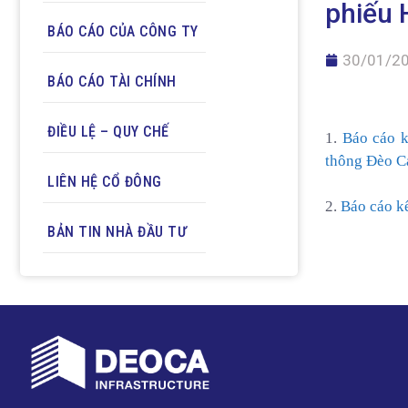
phiếu 
BÁO CÁO CỦA CÔNG TY
30/01/2
BÁO CÁO TÀI CHÍNH
ĐIỀU LỆ – QUY CHẾ
1.
Báo cáo 
thông Đèo C
LIÊN HỆ CỔ ĐÔNG
2.
Báo cáo k
BẢN TIN NHÀ ĐẦU TƯ