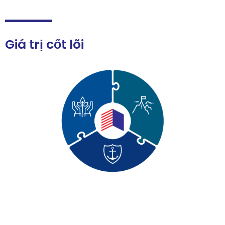
Giá trị cốt lõi
KHÁT VỌNG
Có ước mơ, hoài bão làm những việc lớn, việc khó; Lấy