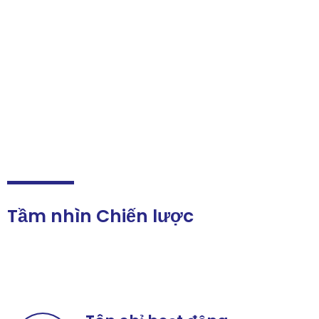
Là đền ơn, đáp nghĩa với những người đã tin tưởng, hỗ
trợ, chia sẻ, đồng hành; Cảm ơn những hoài nghi vì đã
biến thành động lực và quản lý rủi ro để kích hoạt sự
phát triển của Tập đoàn.
Tầm nhìn Chiến lược