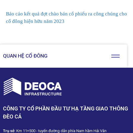
Báo cáo kết quả đợt chào bán cổ phiếu ra công chúng cho
cổ đông hiện hữu năm 2023
QUAN HỆ CỔ ĐÔNG
CÔNG TY CỔ PHẦN ĐẦU TƯ HẠ TẦNG GIAO THÔNG
ĐÈO CẢ
Trụ sở
: Km 11+500 - tuyến đường dẫn phía Nam hầm Hải Vân