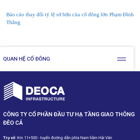
Báo cáo thay đổi tỷ lệ sở hữu của cổ đông lớn Phạm Đình
Thắng
QUAN HỆ CỔ ĐÔNG
CÔNG TY CỔ PHẦN ĐẦU TƯ HẠ TẦNG GIAO THÔNG
ĐÈO CẢ
Trụ sở
: Km 11+500 - tuyến đường dẫn phía Nam hầm Hải Vân