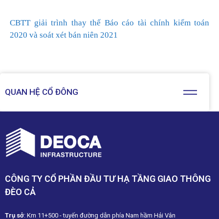
CBTT giải trình thay thế Báo cáo tài chính kiểm toán
2020 và soát xét bán niên 2021
QUAN HỆ CỔ ĐÔNG
CÔNG TY CỔ PHẦN ĐẦU TƯ HẠ TẦNG GIAO THÔNG
ĐÈO CẢ
Trụ sở
: Km 11+500 - tuyến đường dẫn phía Nam hầm Hải Vân