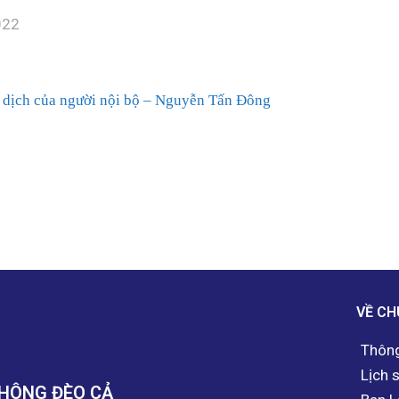
022
o dịch của người nội bộ – Nguyễn Tấn Đông
VỀ CH
Thông
Lịch 
THÔNG ĐÈO CẢ