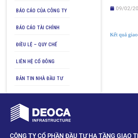
09/02/2
BÁO CÁO CỦA CÔNG TY
BÁO CÁO TÀI CHÍNH
Kết quả gia
ĐIỀU LỆ – QUY CHẾ
LIÊN HỆ CỔ ĐÔNG
BẢN TIN NHÀ ĐẦU TƯ
CÔNG TY CỔ PHẦN ĐẦU TƯ HẠ TẦNG GIAO 