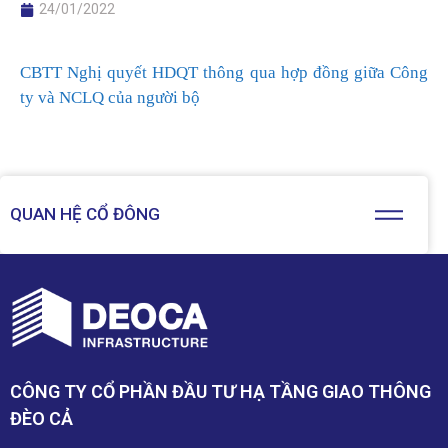
24/01/2022
CBTT Nghị quyết HDQT thông qua hợp đồng giữa Công
ty và NCLQ của người bộ
QUAN HỆ CỔ ĐÔNG
CÔNG TY CỔ PHẦN ĐẦU TƯ HẠ TẦNG GIAO THÔNG
ĐÈO CẢ