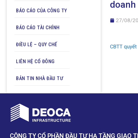
doanh 
BÁO CÁO CỦA CÔNG TY
27/08/2
BÁO CÁO TÀI CHÍNH
ĐIỀU LỆ – QUY CHẾ
CBTT quyết 
LIÊN HỆ CỔ ĐÔNG
BẢN TIN NHÀ ĐẦU TƯ
CÔNG TY CỔ PHẦN ĐẦU TƯ HẠ TẦNG GIAO 