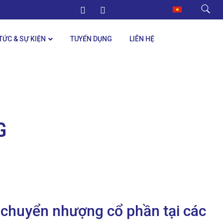
 TỨC & SỰ KIỆN
TUYỂN DỤNG
LIÊN HỆ
G
 chuyển nhượng cổ phần tại các