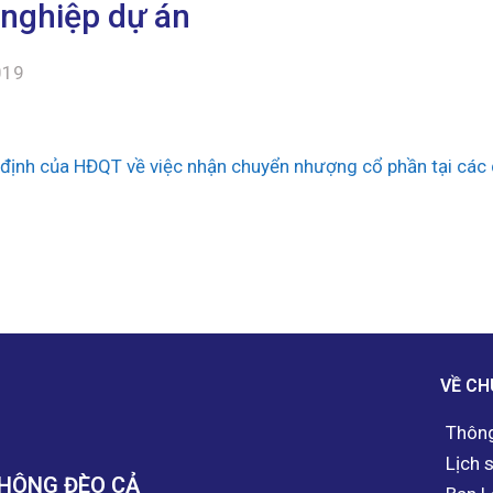
nghiệp dự án
019
định của HĐQT về việc nhận chuyển nhượng cổ phần tại các
VỀ CH
Thông
Lịch 
THÔNG ĐÈO CẢ