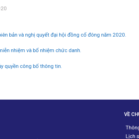
020
biên bản và nghị quyết đại hội đồng cổ đông năm 2020.
miễn nhiệm và bổ nhiệm chức danh.
ủy quyền công bố thông tin.
VỀ CH
Thông
Lịch 