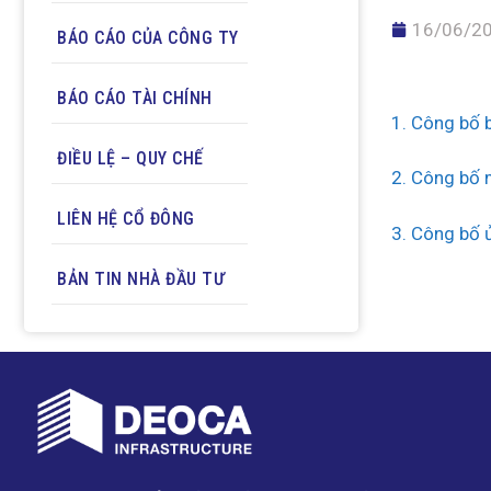
16/06/2
BÁO CÁO CỦA CÔNG TY
BÁO CÁO TÀI CHÍNH
1. Công bố 
ĐIỀU LỆ – QUY CHẾ
2. Công bố 
LIÊN HỆ CỔ ĐÔNG
3. Công bố 
BẢN TIN NHÀ ĐẦU TƯ