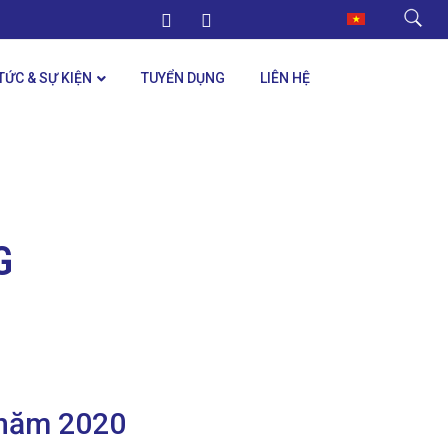
 TỨC & SỰ KIỆN
TUYỂN DỤNG
LIÊN HỆ
G
 năm 2020