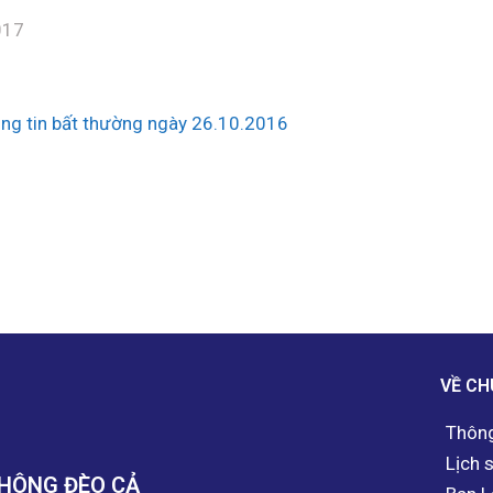
017
ng tin bất thường ngày 26.10.2016
VỀ CH
Thông
Lịch 
THÔNG ĐÈO CẢ