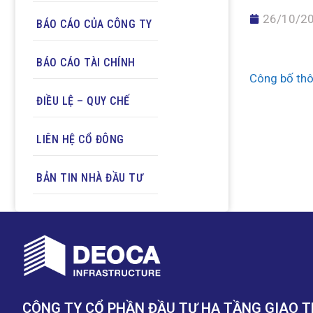
26/10/2
BÁO CÁO CỦA CÔNG TY
BÁO CÁO TÀI CHÍNH
Công bố thô
ĐIỀU LỆ – QUY CHẾ
LIÊN HỆ CỔ ĐÔNG
BẢN TIN NHÀ ĐẦU TƯ
CÔNG TY CỔ PHẦN ĐẦU TƯ HẠ TẦNG GIAO 