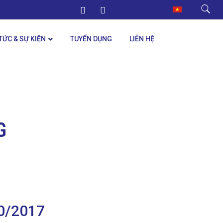
 TỨC & SỰ KIỆN
TUYỂN DỤNG
LIÊN HỆ
G
10/2017