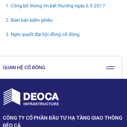
1. Công bố thông tin bất thường ngày 6.9.2017
2. Biên bản kiểm phiếu
3. Nghị quyết đại hội đồng cổ đông
QUAN HỆ CỔ ĐÔNG
CÔNG TY CỔ PHẦN ĐẦU TƯ HẠ TẦNG GIAO THÔNG
ĐÈO CẢ