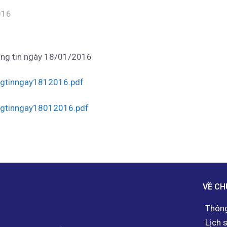
016
ng tin ngày 18/01/2016
gtinngay1812016.pdf
gtinngay18012016.pdf
VỀ CH
Thông
Lịch 