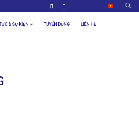
 TỨC & SỰ KIỆN
TUYỂN DỤNG
LIÊN HỆ
G