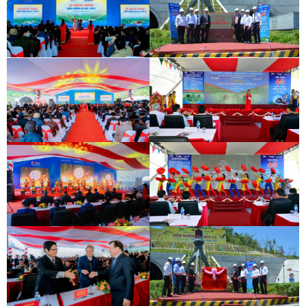
KHÁNH THÀNH HẦM HẢI VÂN 2
LỄ GẮN BIỂN HẦM ĐÈO CẢ
KHÁNH THÀNH HẦM HẢI VÂN 2
LỄ GẮN BIỂN HẦM ĐÈO CẢ
KHÁNH THÀNH HẦM HẢI VÂN 2
LỄ GẮN BIỂN HẦM ĐÈO CẢ
KHÁNH THÀNH HẦM HẢI VÂN 2
LỄ GẮN BIỂN HẦM ĐÈO CẢ