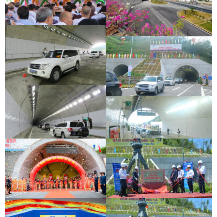
LỄ THÔNG HẦM ĐÈO CẢ
LỄ THÔNG HẦM CÙ MÔNG
LỄ THÔNG HẦM ĐÈO CẢ
LỄ THÔNG HẦM CÙ MÔNG
LỄ THÔNG HẦM ĐÈO CẢ
LỄ THÔNG HẦM CÙ MÔNG
LỄ THÔNG HẦM ĐÈO CẢ
LỄ THÔNG HẦM CÙ MÔNG