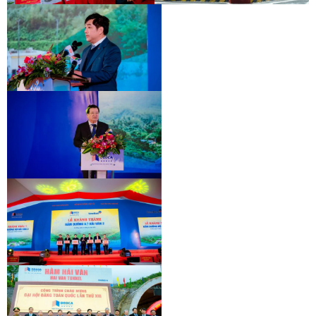
KHÁNH THÀNH HẦM HẢI VÂN 2
LỄ GẮN BIỂN HẦM ĐÈO CẢ
KHÁNH THÀNH HẦM HẢI VÂN 2
KHÁNH THÀNH HẦM HẢI VÂN 2