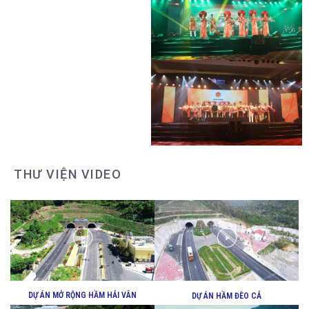
HOẠT ĐỘNG HỖ TRỢ ĐỘI XE CHỐNG
DỊCH
HOẠT ĐỘNG HỖ TRỢ ĐỘI XE CHỐNG
DỊCH
THƯ VIỆN VIDEO
HOẠT ĐỘNG HỖ TRỢ ĐỘI XE CHỐNG
DỊCH
DỰ ÁN MỞ RỘNG HẦM HẢI VÂN
DỰ ÁN HẦM ĐÈO CẢ