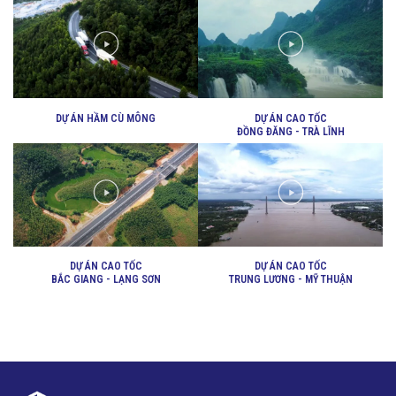
DỰ ÁN HẦM CÙ MÔNG
DỰ ÁN CAO TỐC
ĐỒNG ĐĂNG - TRÀ LĨNH
DỰ ÁN CAO TỐC
DỰ ÁN CAO TỐC
BẮC GIANG - LẠNG SƠN
TRUNG LƯƠNG - MỸ THUẬN