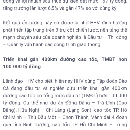
đồng và lợi nhuận sau thuế dự kiến đạt mức 167 tỷ đồng,
tăng trưởng lần lượt 6,5% và gần 47% so với cùng kỳ.
Kết quả ấn tượng này có được là nhờ HHV định hướng
phát triển tập trung trên 3 trụ cột chiến lược, nền tảng thế
mạnh chuyên sâu của doanh nghiệp là Đầu tư – Thi công
– Quản lý vận hành các công trình giao thông.
Triển khai gần 400km đường cao tốc, TMĐT hơn
100.000 tỷ đồng
Lãnh đạo HHV cho biết, hiện nay HHV cùng Tập đoàn Đèo
Cả đang đầu tư và nghiên cứu triển khai gần 400km
đường cao tốc có tổng mức đầu tư (TMĐT) hơn 100.000
tỷ đồng. Cụ thể như dự án Đồng Đăng – Trà Lĩnh (Cao
Bằng), Hữu Nghị – Chi Lăng (Lạng Sơn), cao tốc TP. Hồ
Chí Minh – Thủ Dầu Một – Chơn Thành, Vành đai 4 đoạn
qua tỉnh Bình Dương, cao tốc TP. Hồ Chí Minh – Trung