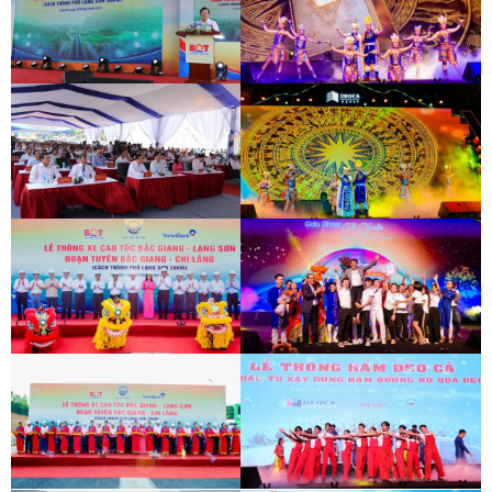
LỄ THÔNG XE CAO TỐC BẮC GIANG -
HỘI THI TIẾNG HÁT NGƯỜI LAO ĐỘNG
LẠNG SƠN
ĐÈO CẢ
LỄ THÔNG XE CAO TỐC BẮC GIANG -
HỘI THI TIẾNG HÁT NGƯỜI LAO ĐỘNG
LẠNG SƠN
ĐÈO CẢ
LỄ THÔNG XE CAO TỐC BẮC GIANG -
HỘI THI TIẾNG HÁT NGƯỜI LAO ĐỘNG
LẠNG SƠN
ĐÈO CẢ
LỄ THÔNG XE CAO TỐC BẮC GIANG -
HOẠT ĐỘNG HỖ TRỢ ĐỘI XE CHỐNG
LẠNG SƠN
DỊCH