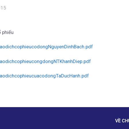
015
ổ phiếu
aodichcophieucodongNguyenDinhBach.pdf
aodichcophieucongdongNTKhanhDiep.pdf
aodichcophieucuacodongTaDucHanh.pdf
VỀ CH