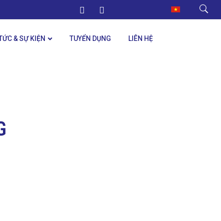
 TỨC & SỰ KIỆN
TUYỂN DỤNG
LIÊN HỆ
G