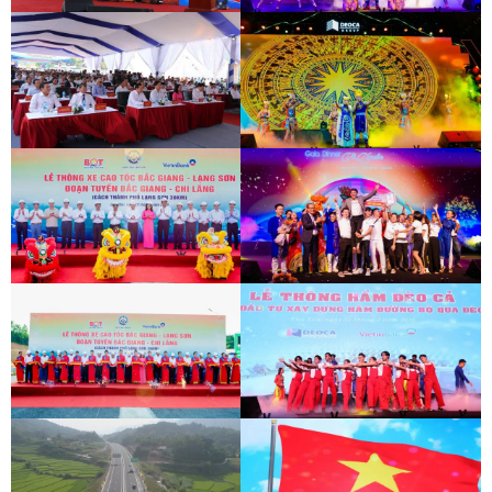
LỄ THÔNG XE CAO TỐC BẮC GIANG -
HỘI THI TIẾNG HÁT NGƯỜI LAO ĐỘNG
LẠNG SƠN
ĐÈO CẢ
LỄ THÔNG XE CAO TỐC BẮC GIANG -
HỘI THI TIẾNG HÁT NGƯỜI LAO ĐỘNG
LẠNG SƠN
ĐÈO CẢ
LỄ THÔNG XE CAO TỐC BẮC GIANG -
HOẠT ĐỘNG HỖ TRỢ ĐỘI XE CHỐNG
LẠNG SƠN
DỊCH