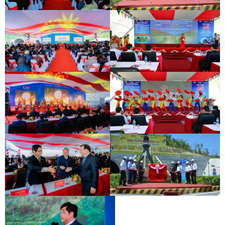
KHÁNH THÀNH HẦM HẢI VÂN 2
LỄ GẮN BIỂN HẦM ĐÈO CẢ
KHÁNH THÀNH HẦM HẢI VÂN 2
LỄ GẮN BIỂN HẦM ĐÈO CẢ
KHÁNH THÀNH HẦM HẢI VÂN 2
LỄ GẮN BIỂN HẦM ĐÈO CẢ