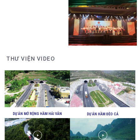
HOẠT ĐỘNG HỖ TRỢ ĐỘI XE CHỐNG
DỊCH
THƯ VIỆN VIDEO
HOẠT ĐỘNG HỖ TRỢ ĐỘI XE CHỐNG
DỊCH
DỰ ÁN MỞ RỘNG HẦM HẢI VÂN
DỰ ÁN HẦM ĐÈO CẢ