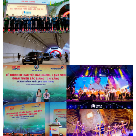
KHÁNH THÀNH HẦM HẢI VÂN 2
KHÁNH THÀNH HẦM HẢI VÂN 2
KHÁNH THÀNH HẦM HẢI VÂN 2
LỄ THÔNG XE CAO TỐC BẮC GIANG -
HỘI THI TIẾNG HÁT NGƯỜI LAO ĐỘNG
LẠNG SƠN
ĐÈO CẢ