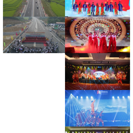
LỄ THÔNG XE CAO TỐC BẮC GIANG -
HOẠT ĐỘNG HỖ TRỢ ĐỘI XE CHỐNG
LẠNG SƠN
DỊCH
LỄ THÔNG XE CAO TỐC BẮC GIANG -
HOẠT ĐỘNG HỖ TRỢ ĐỘI XE CHỐNG
LẠNG SƠN
DỊCH
LỄ THÔNG XE CAO TỐC BẮC GIANG -
HOẠT ĐỘNG HỖ TRỢ ĐỘI XE CHỐNG
LẠNG SƠN
DỊCH
HOẠT ĐỘNG HỖ TRỢ ĐỘI XE CHỐNG
DỊCH