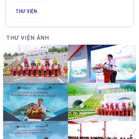
THƯ VIỆN
THƯ VIỆN ẢNH
LỄ THÔNG HẦM ĐÈO CẢ
LỄ THÔNG HẦM CÙ MÔNG