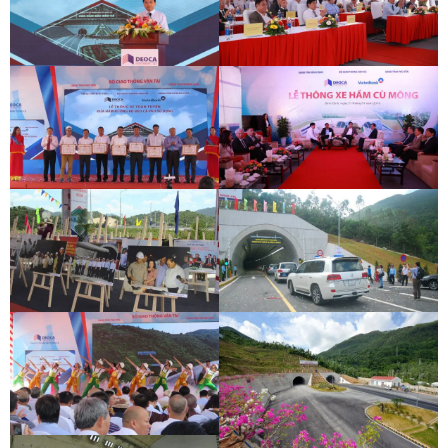
LỄ THÔNG HẦM ĐÈO CẢ
LỄ THÔNG HẦM CÙ MÔNG
LỄ THÔNG HẦM ĐÈO CẢ
LỄ THÔNG HẦM CÙ MÔNG
LỄ THÔNG HẦM ĐÈO CẢ
LỄ THÔNG HẦM CÙ MÔNG
LỄ THÔNG HẦM ĐÈO CẢ
LỄ THÔNG HẦM CÙ MÔNG