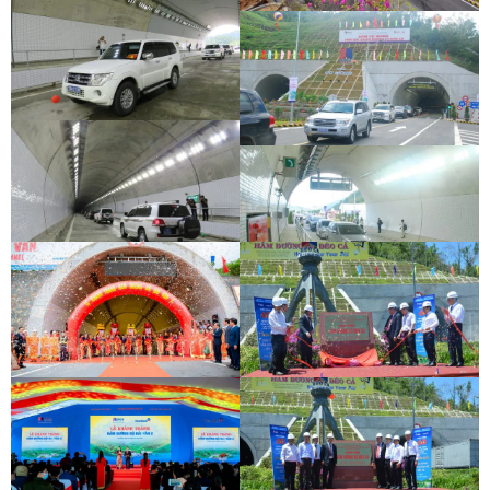
LỄ THÔNG HẦM ĐÈO CẢ
LỄ THÔNG HẦM CÙ MÔNG
LỄ THÔNG HẦM ĐÈO CẢ
LỄ THÔNG HẦM CÙ MÔNG
LỄ THÔNG HẦM ĐÈO CẢ
LỄ THÔNG HẦM CÙ MÔNG
KHÁNH THÀNH HẦM HẢI VÂN 2
LỄ GẮN BIỂN HẦM ĐÈO CẢ