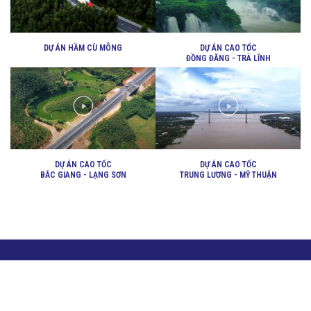
DỰ ÁN HẦM CÙ MÔNG
DỰ ÁN CAO TỐC
ĐỒNG ĐĂNG - TRÀ LĨNH
DỰ ÁN CAO TỐC
DỰ ÁN CAO TỐC
BẮC GIANG - LẠNG SƠN
TRUNG LƯƠNG - MỸ THUẬN