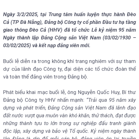
Ngày 3/2/2025, tại Trung tâm huấn luyện thực hành Đèo
Cả (TP Đà Nẵng), Đảng bộ Công ty cổ phần Đầu tư hạ tầng
giao thông Đèo Cả (HHV) đã tổ chức Lễ kỷ niệm 95 năm
Ngày thành lập Đảng Cộng sản Việt Nam (03/02/1930 –
03/02/2025) và kết nạp đảng viên mới.
Buổi lễ diễn ra trong không khí trang nghiêm với sự tham
dự của lãnh đạo Công ty, đại diện các tổ chức đoàn thể
và toàn thể đảng viên trong Đảng bộ.
Phát biểu khai mạc buổi lễ, ông Nguyễn Quốc Huy, Bí thư
Đảng bộ Công ty HHV nhấn mạnh:
“Trải qua 95 năm xây
dựng và phát triển, Đảng Cộng sản Việt Nam đã lãnh đạo
đất nước vượt qua muôn vàn khó khăn, thử thách, đạt được
những thành tựu to lớn trong sự nghiệp đấu tranh giành
độc lập, xây dựng và bảo vệ Tổ quốc. Kỷ niệm ngày thành
lập Đảng là dịp để mỗi cán bộ, đảng viên ôn lại truyền