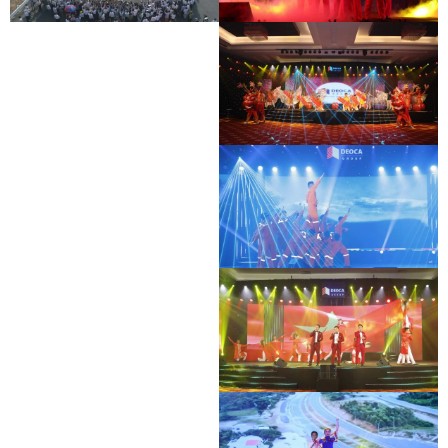
LỄ THÔNG XE CAO TỐC BẮC GIANG -
HOẠT ĐỘNG HỖ TRỢ ĐỘI XE CHỐNG
LẠNG SƠN
DỊCH
HOẠT ĐỘNG HỖ TRỢ ĐỘI XE CHỐNG
DỊCH
HOẠT ĐỘNG HỖ TRỢ ĐỘI XE CHỐNG
DỊCH