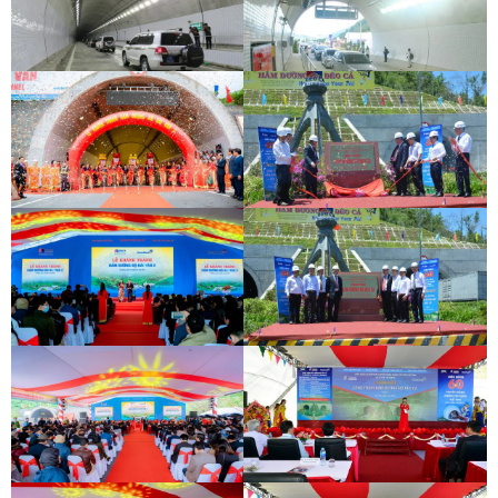
LỄ THÔNG HẦM ĐÈO CẢ
LỄ THÔNG HẦM CÙ MÔNG
LỄ THÔNG HẦM ĐÈO CẢ
LỄ THÔNG HẦM CÙ MÔNG
KHÁNH THÀNH HẦM HẢI VÂN 2
LỄ GẮN BIỂN HẦM ĐÈO CẢ
KHÁNH THÀNH HẦM HẢI VÂN 2
LỄ GẮN BIỂN HẦM ĐÈO CẢ