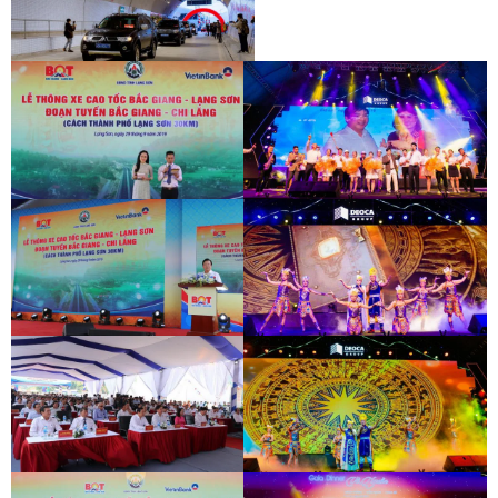
KHÁNH THÀNH HẦM HẢI VÂN 2
KHÁNH THÀNH HẦM HẢI VÂN 2
LỄ THÔNG XE CAO TỐC BẮC GIANG -
HỘI THI TIẾNG HÁT NGƯỜI LAO ĐỘNG
LẠNG SƠN
ĐÈO CẢ
LỄ THÔNG XE CAO TỐC BẮC GIANG -
HỘI THI TIẾNG HÁT NGƯỜI LAO ĐỘNG
LẠNG SƠN
ĐÈO CẢ