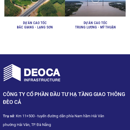
DỰ ÁN CAO TỐC
DỰ ÁN CAO TỐC
BẮC GIANG - LẠNG SƠN
TRUNG LƯƠNG - MỸ THUẬN
CÔNG TY CỔ PHẦN ĐẦU TƯ HẠ TẦNG GIAO THÔNG
ĐÈO CẢ
Trụ sở
: Km 11+500 - tuyến đường dẫn phía Nam hầm Hải Vân
phường Hải Vân, TP. Đà Nẵng