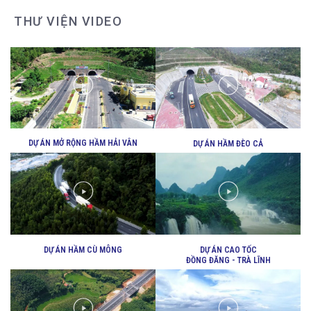
THƯ VIỆN VIDEO
HOẠT ĐỘNG HỖ TRỢ ĐỘI XE CHỐNG
DỊCH
DỰ ÁN MỞ RỘNG HẦM HẢI VÂN
DỰ ÁN HẦM ĐÈO CẢ
DỰ ÁN HẦM CÙ MÔNG
DỰ ÁN CAO TỐC
ĐỒNG ĐĂNG - TRÀ LĨNH