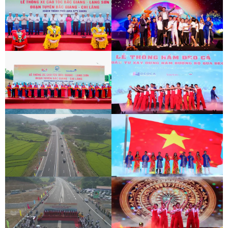
LỄ THÔNG XE CAO TỐC BẮC GIANG -
HỘI THI TIẾNG HÁT NGƯỜI LAO ĐỘNG
LẠNG SƠN
ĐÈO CẢ
LỄ THÔNG XE CAO TỐC BẮC GIANG -
HOẠT ĐỘNG HỖ TRỢ ĐỘI XE CHỐNG
LẠNG SƠN
DỊCH
LỄ THÔNG XE CAO TỐC BẮC GIANG -
HOẠT ĐỘNG HỖ TRỢ ĐỘI XE CHỐNG
LẠNG SƠN
DỊCH
LỄ THÔNG XE CAO TỐC BẮC GIANG -
HOẠT ĐỘNG HỖ TRỢ ĐỘI XE CHỐNG
LẠNG SƠN
DỊCH