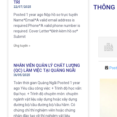
TRÍ
THÔNG 
22/07/2025
Posted 1 year ago Nộp hồ sơ trực tuyến
Name*Email*A valid email address is
required.Phone*A valid phone number is
required. Cover Letter*Đính kèm hồ sơ*
Submit
Ứng tuyển »
NHÂN VIÊN QUẢN LÝ CHẤT LƯỢNG
Post
(QC) LÀM VIỆC TẠI QUẢNG NGÃI
16/05/2025
Toàn thời gian Quảng Ngãi Posted 1 year
ago Yêu cầu công việc: + Trình độ học vấn:
Đại học. + Trình độ chuyên môn: chuyên
ngành vật liệu xây dựng hoặc xây dựng
đường bộ/cầu đường bộ/cầu hầm. Có
chứng chỉ thí nghiệm viên hoặc chứng
nhận đào tạo về thí nghiệm vật liệu