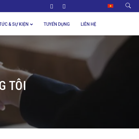
 TỨC & SỰ KIỆN
TUYỂN DỤNG
LIÊN HỆ
G TÔI