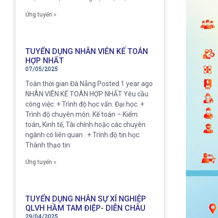
Ứng tuyển »
TUYỂN DỤNG NHÂN VIÊN KẾ TOÁN
HỢP NHẤT
07/05/2025
Toàn thời gian Đà Nẵng Posted 1 year ago
NHÂN VIÊN KẾ TOÁN HỢP NHẤT Yêu cầu
công việc: + Trình độ học vấn: Đại học. +
Trình độ chuyên môn: Kế toán – Kiểm
toán, Kinh tế, Tài chính hoặc các chuyên
ngành có liên quan . + Trình độ tin học:
Thành thạo tin
Ứng tuyển »
TUYỂN DỤNG NHÂN SỰ XÍ NGHIỆP
QLVH HẦM TAM ĐIỆP- DIỄN CHÂU
29/04/2025