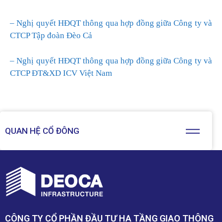
– Nghị quyết HĐQT thông qua hợp đồng giữa Công ty và
CTCP Tập đoàn Đèo Cả
– Nghị quyết HĐQT thông qua hợp đồng giữa Công ty và
CTCP ĐT&XD ICV Việt Nam
QUAN HỆ CỔ ĐÔNG
CÔNG TY CỔ PHẦN ĐẦU TƯ HẠ TẦNG GIAO THÔNG