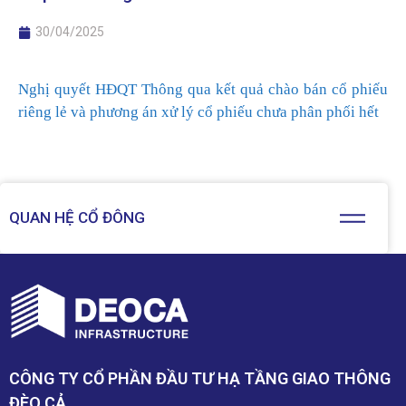
30/04/2025
Nghị quyết HĐQT Thông qua kết quả chào bán cổ phiếu
riêng lẻ và phương án xử lý cổ phiếu chưa phân phối hết
QUAN HỆ CỔ ĐÔNG
CÔNG TY CỔ PHẦN ĐẦU TƯ HẠ TẦNG GIAO THÔNG
ĐÈO CẢ