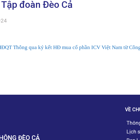
 Tập đoàn Đèo Cả
024
HĐQT Thông qua ký kết HĐ mua cổ phần ICV Việt Nam từ Công
VỀ CH
Thông
Lịch 
THÔNG ĐÈO CẢ