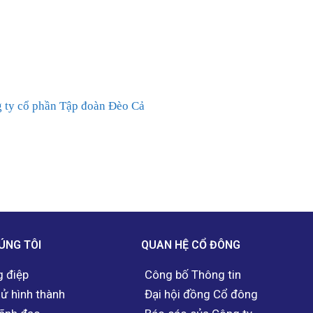
 ty cổ phần Tập đoàn Đèo Cả
ÚNG TÔI
QUAN HỆ CỔ ĐÔNG
 điệp
Công bố Thông tin
sử hình thành
Đại hội đồng Cổ đông