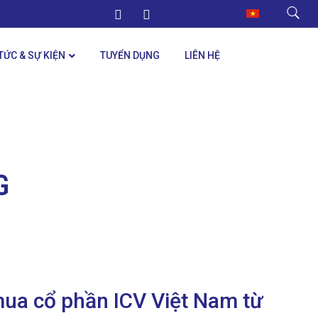
 TỨC & SỰ KIỆN
TUYỂN DỤNG
LIÊN HỆ
G
ua cổ phần ICV Việt Nam từ