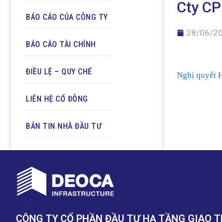
Cty CP
BÁO CÁO CỦA CÔNG TY
28/06/2
BÁO CÁO TÀI CHÍNH
ĐIỀU LỆ – QUY CHẾ
Nghị quyết 
LIÊN HỆ CỔ ĐÔNG
BẢN TIN NHÀ ĐẦU TƯ
CÔNG TY CỔ PHẦN ĐẦU TƯ HẠ TẦNG GIAO 