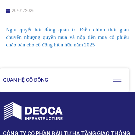
20/01/2026
Nghị quyết hội đồng quản trị Điều chỉnh thời gian
chuyển nhượng quyền mua và nộp tiền mua cổ phiếu
chào bán cho cổ đông hiện hữu năm 2025
QUAN HỆ CỔ ĐÔNG
CÔNG TY CỔ PHẦN ĐẦU TƯ HẠ TẦNG GIAO THÔNG