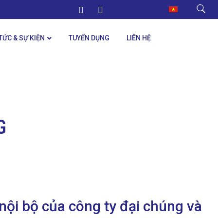
 TỨC & SỰ KIỆN
TUYỂN DỤNG
LIÊN HỆ
G
nội bộ của công ty đại chúng và