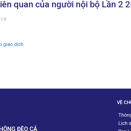
liên quan của người nội bộ Lần 2 
019
o giao dịch
VỀ CH
Thông
Lịch 
THÔNG ĐÈO CẢ