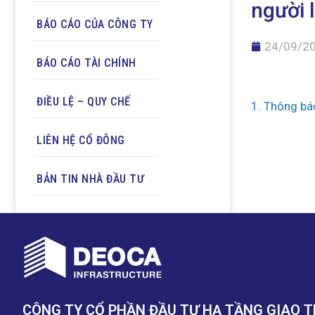
người 
BÁO CÁO CỦA CÔNG TY
24/09/2
BÁO CÁO TÀI CHÍNH
ĐIỀU LỆ – QUY CHẾ
1. Thông bá
LIÊN HỆ CỔ ĐÔNG
BẢN TIN NHÀ ĐẦU TƯ
CÔNG TY CỔ PHẦN ĐẦU TƯ HẠ TẦNG GIAO 