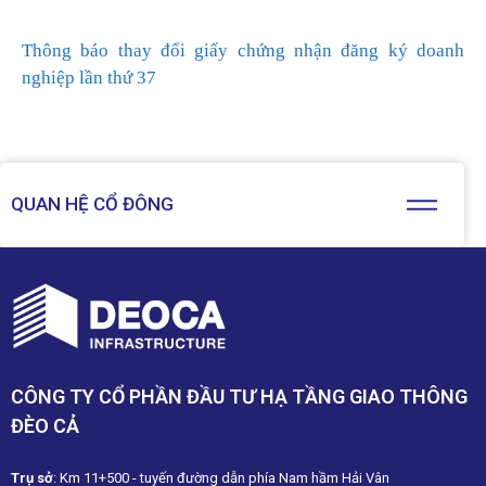
Thông báo thay đổi giấy chứng nhận đăng ký doanh
nghiệp lần thứ 37
QUAN HỆ CỔ ĐÔNG
CÔNG TY CỔ PHẦN ĐẦU TƯ HẠ TẦNG GIAO THÔNG
ĐÈO CẢ
Trụ sở
: Km 11+500 - tuyến đường dẫn phía Nam hầm Hải Vân