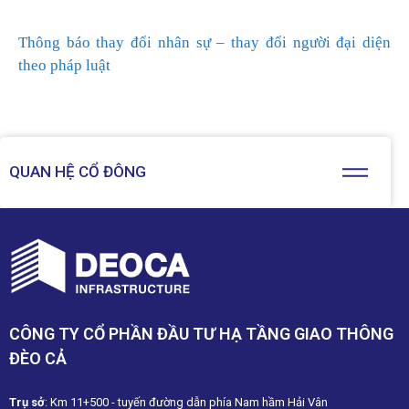
Thông báo thay đổi nhân sự – thay đổi người đại diện
theo pháp luật
QUAN HỆ CỔ ĐÔNG
CÔNG TY CỔ PHẦN ĐẦU TƯ HẠ TẦNG GIAO THÔNG
ĐÈO CẢ
Trụ sở
: Km 11+500 - tuyến đường dẫn phía Nam hầm Hải Vân