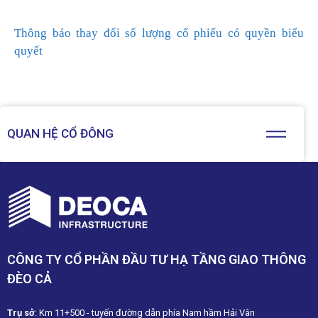
Thông báo thay đổi số lượng cổ phiếu có quyền biểu
quyết
QUAN HỆ CỔ ĐÔNG
CÔNG TY CỔ PHẦN ĐẦU TƯ HẠ TẦNG GIAO THÔNG
ĐÈO CẢ
Trụ sở
: Km 11+500 - tuyến đường dẫn phía Nam hầm Hải Vân