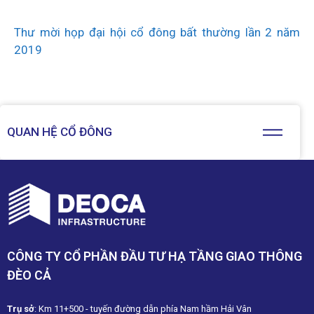
Thư mời họp đại hội cổ đông bất thường lần 2 năm
2019
QUAN HỆ CỔ ĐÔNG
CÔNG TY CỔ PHẦN ĐẦU TƯ HẠ TẦNG GIAO THÔNG
ĐÈO CẢ
Trụ sở
: Km 11+500 - tuyến đường dẫn phía Nam hầm Hải Vân