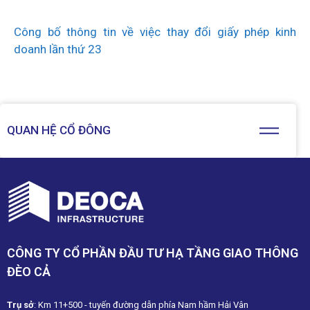
Công bố thông tin về việc thay đổi giấy phép kinh
doanh lần thứ 23
QUAN HỆ CỔ ĐÔNG
CÔNG TY CỔ PHẦN ĐẦU TƯ HẠ TẦNG GIAO THÔNG
ĐÈO CẢ
Trụ sở
: Km 11+500 - tuyến đường dẫn phía Nam hầm Hải Vân