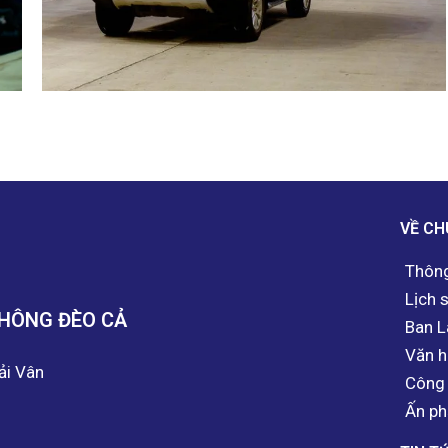
VỀ CH
Thông
Lịch 
THÔNG ĐÈO CẢ
Ban L
Văn h
ải Vân
Công 
Ấn ph