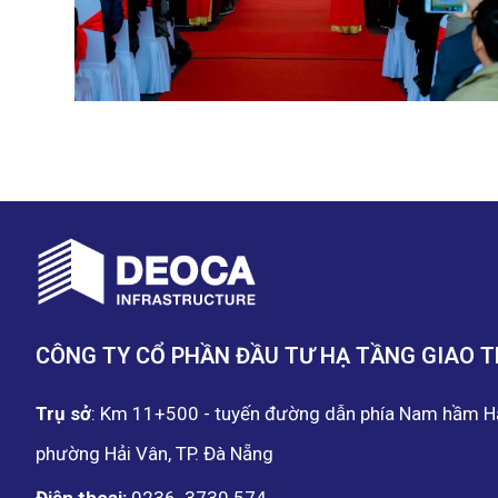
CÔNG TY CỔ PHẦN ĐẦU TƯ HẠ TẦNG GIAO 
Trụ sở
: Km 11+500 - tuyến đường dẫn phía Nam hầm H
phường Hải Vân, TP. Đà Nẵng
Điện thoại:
0236. 3730.574