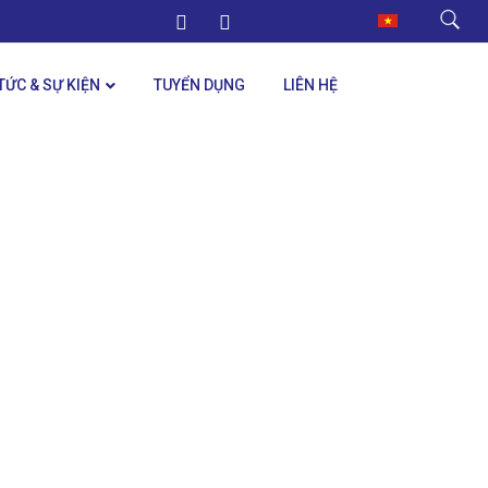
 TỨC & SỰ KIỆN
TUYỂN DỤNG
LIÊN HỆ