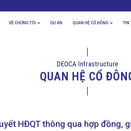
VỀ CHÚNG TÔI
DỰ ÁN
QUAN HỆ CỔ ĐÔNG
TIN
DEOCA Infrastructure
QUAN HỆ CỔ ĐÔN
uyết HĐQT thông qua hợp đồng, gia