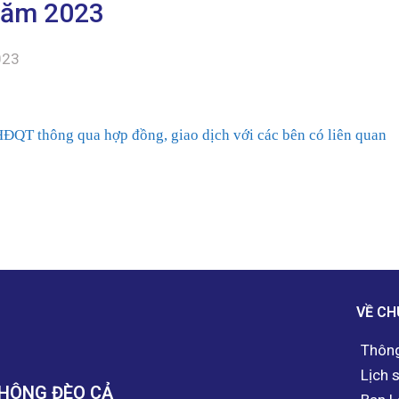
năm 2023
023
ĐQT thông qua hợp đồng, giao dịch với các bên có liên quan
VỀ CH
Thông
Lịch 
THÔNG ĐÈO CẢ