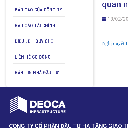
quan 
BÁO CÁO CỦA CÔNG TY
13/02/2
BÁO CÁO TÀI CHÍNH
ĐIỀU LỆ – QUY CHẾ
Nghị quyết H
LIÊN HỆ CỔ ĐÔNG
BẢN TIN NHÀ ĐẦU TƯ
CÔNG TY CỔ PHẦN ĐẦU TƯ HẠ TẦNG GIAO 