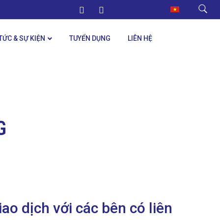
 TỨC & SỰ KIỆN
TUYỂN DỤNG
LIÊN HỆ
G
o dịch với các bên có liên