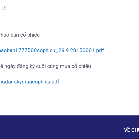
015
hào bán cổ phiếu
aoban1777500cophieu_29.9.20150001.pdf
ề ngày đăng ký cuối cùng mua cổ phiếu
ngdangkymuacophieu.pdf
VỀ CH