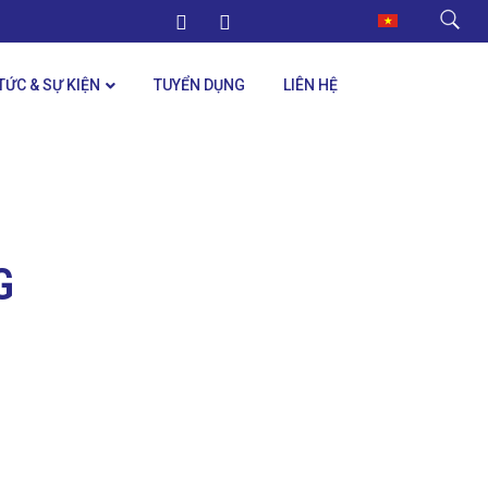
 TỨC & SỰ KIỆN
TUYỂN DỤNG
LIÊN HỆ
G